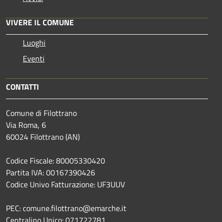
VIVERE IL COMUNE
Luoghi
Eventi
CONTATTI
Comune di Filottrano
Via Roma, 6
60024 Filottrano (AN)
Codice Fiscale: 80005330420
Partita IVA: 00167390426
Codice Univo Fatturazione: UF3UUV
PEC: comune.filottrano@emarche.it
Centralino Unico: 071722781