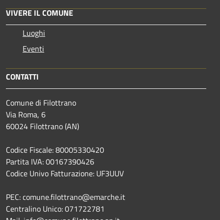
VIVERE IL COMUNE
Luoghi
Eventi
CONTATTI
Comune di Filottrano
Via Roma, 6
60024 Filottrano (AN)
Codice Fiscale: 80005330420
Partita IVA: 00167390426
Codice Univo Fatturazione: UF3UUV
PEC: comune.filottrano@emarche.it
Centralino Unico: 071722781