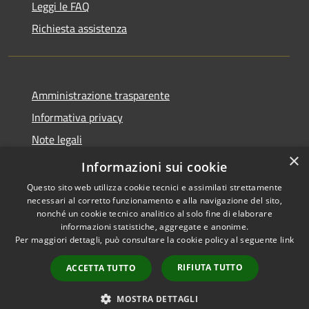
Leggi le FAQ
Richiesta assistenza
Amministrazione trasparente
Informativa privacy
Note legali
×
Dichiarazione di accessibilità
Informazioni sui cookie
Questo sito web utilizza cookie tecnici e assimilati strettamente
necessari al corretto funzionamento e alla navigazione del sito,
nonché un cookie tecnico analitico al solo fine di elaborare
informazioni statistiche, aggregate e anonime.
RSS
Copyright © 2026 • Comune di
Per maggiori dettagli, può consultare la cookie policy al seguente
link
Accessibilità
Filottrano • Powered by
Privacy
Municipium
Accesso
•
RIFIUTA TUTTO
ACCETTA TUTTO
Cookie
redazione
Mappa del sito
MOSTRA DETTAGLI