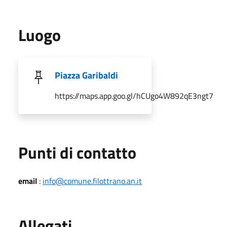
Luogo
Piazza Garibaldi
https://maps.app.goo.gl/hCUgo4W892qE3ngt7
Punti di contatto
email
:
info@comune.filottrano.an.it
Allegati