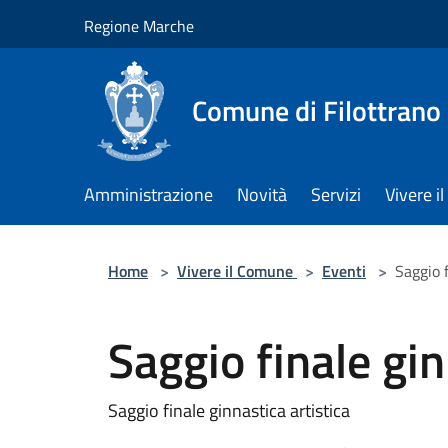
Salta al contenuto principale
Regione Marche
Comune di Filottrano
Amministrazione
Novità
Servizi
Vivere 
Home
>
Vivere il Comune
>
Eventi
>
Saggio f
Saggio finale gin
Saggio finale ginnastica artistica