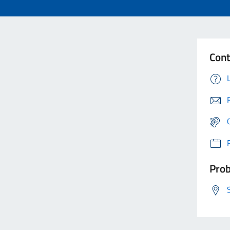
Cont
Prob