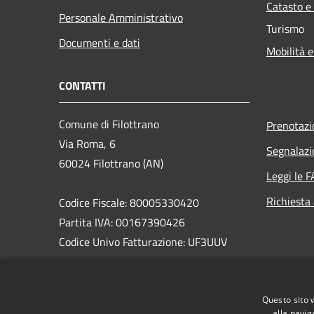
Catasto e
Personale Amministrativo
Turismo
Documenti e dati
Mobilità e
CONTATTI
Comune di Filottrano
Prenotaz
Via Roma, 6
Segnalazi
60024 Filottrano (AN)
Leggi le 
Richiesta
Codice Fiscale: 80005330420
Partita IVA: 00167390426
Codice Univo Fatturazione: UF3UUV
PEC: comune.filottrano@emarche.it
Centralino Unico: 071722781
Questo sito 
Mail: info@comune.filottrano.an.it
alla navig