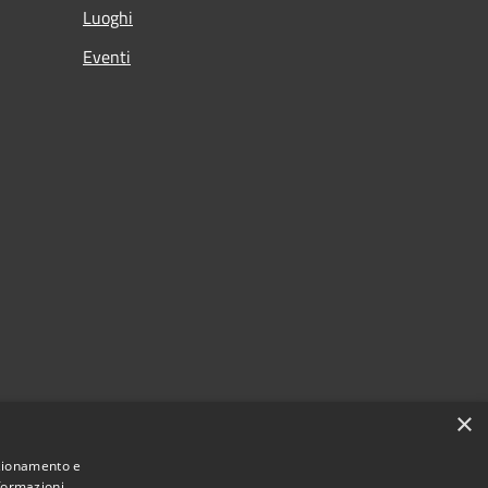
Luoghi
Eventi
×
nzionamento e
nformazioni