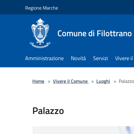
Salta al contenuto principale
Regione Marche
Comune di Filottrano
Amministrazione
Novità
Servizi
Vivere 
Home
>
Vivere il Comune
>
Luoghi
>
Palazzo
Palazzo