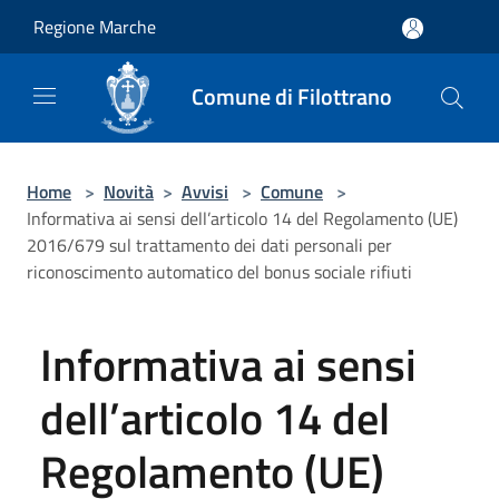
Salta al contenuto principale
Regione Marche
Comune di Filottrano
Home
>
Novità
>
Avvisi
>
Comune
>
Informativa ai sensi dell’articolo 14 del Regolamento (UE)
2016/679 sul trattamento dei dati personali per
riconoscimento automatico del bonus sociale rifiuti
Informativa ai sensi
dell’articolo 14 del
Regolamento (UE)