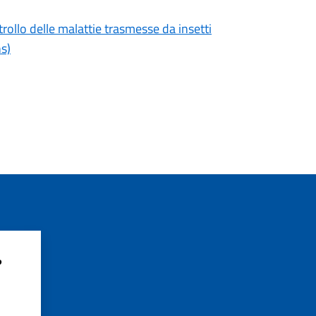
ollo delle malattie trasmesse da insetti
s)
?