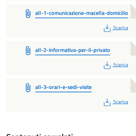
all-1-comunicazione-macella-domicilio
PDF
Scarica
all-2-informativa-per-il-privato
PDF
Scarica
all-3-orari-e-sedi-visite
PDF
Scarica