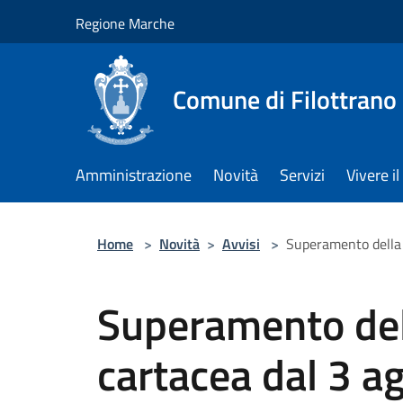
Salta al contenuto principale
Regione Marche
Comune di Filottrano
Amministrazione
Novità
Servizi
Vivere 
Home
>
Novità
>
Avvisi
>
Superamento della ca
Superamento dell
cartacea dal 3 a