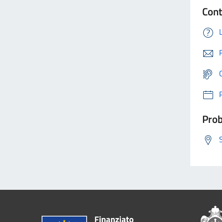
Cont
Prob