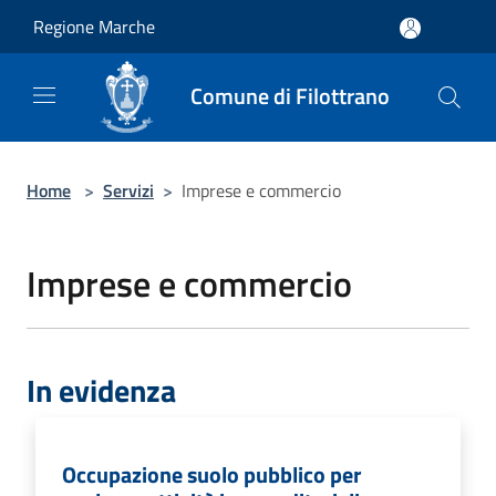
Salta al contenuto principale
Regione Marche
Comune di Filottrano
Home
>
Servizi
>
Imprese e commercio
Imprese e commercio
In evidenza
Occupazione suolo pubblico per