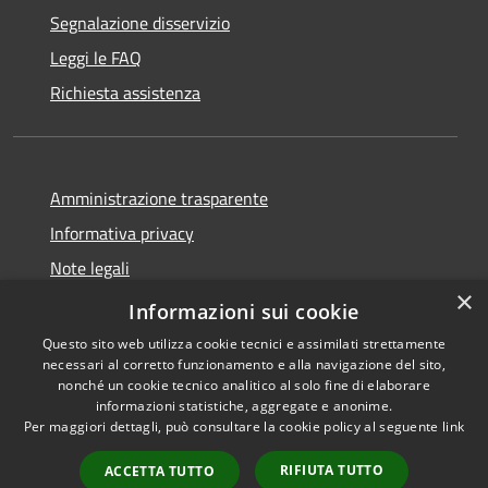
Segnalazione disservizio
Leggi le FAQ
Richiesta assistenza
Amministrazione trasparente
Informativa privacy
Note legali
×
Dichiarazione di accessibilità
Informazioni sui cookie
Questo sito web utilizza cookie tecnici e assimilati strettamente
necessari al corretto funzionamento e alla navigazione del sito,
nonché un cookie tecnico analitico al solo fine di elaborare
informazioni statistiche, aggregate e anonime.
RSS
Copyright © 2026 • Comune di
Per maggiori dettagli, può consultare la cookie policy al seguente
link
Accessibilità
Filottrano • Powered by
Privacy
Municipium
Accesso
•
RIFIUTA TUTTO
ACCETTA TUTTO