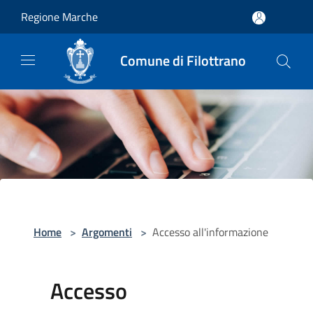
Salta al contenuto principale
Regione Marche
Comune di Filottrano
Home
>
Argomenti
>
Accesso all'informazione
Accesso