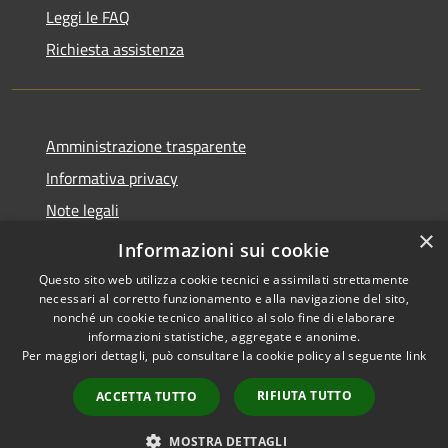
Leggi le FAQ
Richiesta assistenza
Amministrazione trasparente
Informativa privacy
Note legali
×
Dichiarazione di accessibilità
Informazioni sui cookie
Questo sito web utilizza cookie tecnici e assimilati strettamente
necessari al corretto funzionamento e alla navigazione del sito,
nonché un cookie tecnico analitico al solo fine di elaborare
informazioni statistiche, aggregate e anonime.
RSS
Copyright © 2026 • Comune di
Per maggiori dettagli, può consultare la cookie policy al seguente
link
Accessibilità
Filottrano • Powered by
Privacy
Municipium
Accesso
•
RIFIUTA TUTTO
ACCETTA TUTTO
Cookie
redazione
Mappa del sito
MOSTRA DETTAGLI