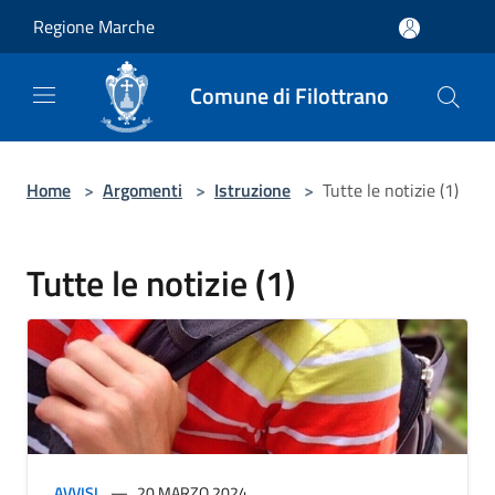
Salta al contenuto principale
Regione Marche
Comune di Filottrano
Home
>
Argomenti
>
Istruzione
>
Tutte le notizie (1)
Tutte le notizie (1)
AVVISI
20 MARZO 2024