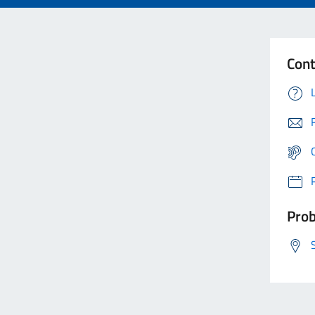
Cont
Prob