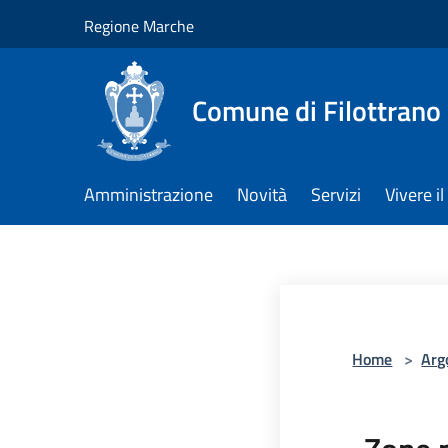
Salta al contenuto principale
Regione Marche
Comune di Filottrano
Amministrazione
Novità
Servizi
Vivere 
Home
>
Arg