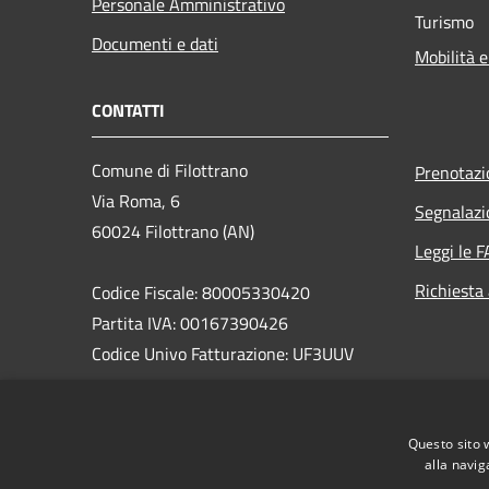
Personale Amministrativo
Turismo
Documenti e dati
Mobilità e
CONTATTI
Comune di Filottrano
Prenotaz
Via Roma, 6
Segnalazi
60024 Filottrano (AN)
Leggi le 
Richiesta
Codice Fiscale: 80005330420
Partita IVA: 00167390426
Codice Univo Fatturazione: UF3UUV
PEC: comune.filottrano@emarche.it
Centralino Unico: 071722781
Questo sito 
Mail: info@comune.filottrano.an.it
alla navig