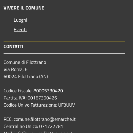
VIVERE IL COMUNE
Luoghi
Eventi
CONTATTI
Comune di Filottrano
Via Roma, 6
60024 Filottrano (AN)
Codice Fiscale: 80005330420
Partita IVA: 00167390426
Codice Univo Fatturazione: UF3UUV
PEC: comune.filottrano@emarche.it
Centralino Unico: 071722781