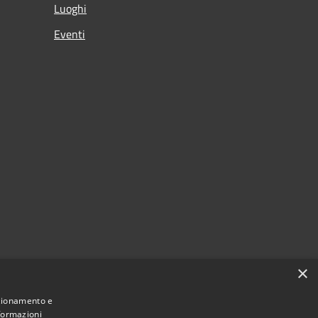
Luoghi
Eventi
×
nzionamento e
nformazioni