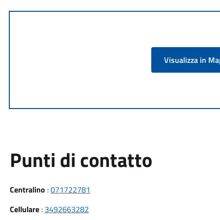
Visualizza in M
Punti di contatto
Centralino
:
071722781
Cellulare
:
3492663282