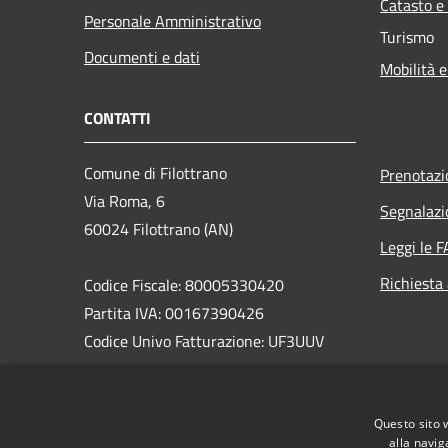
Catasto e
Personale Amministrativo
Turismo
Documenti e dati
Mobilità e
CONTATTI
Comune di Filottrano
Prenotaz
Via Roma, 6
Segnalazi
60024 Filottrano (AN)
Leggi le 
Richiesta
Codice Fiscale: 80005330420
Partita IVA: 00167390426
Codice Univo Fatturazione: UF3UUV
PEC: comune.filottrano@emarche.it
Centralino Unico: 071722781
Questo sito 
Mail: info@comune.filottrano.an.it
alla navig