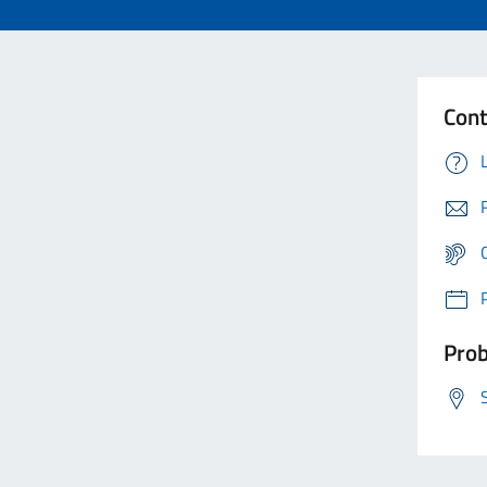
Cont
Prob