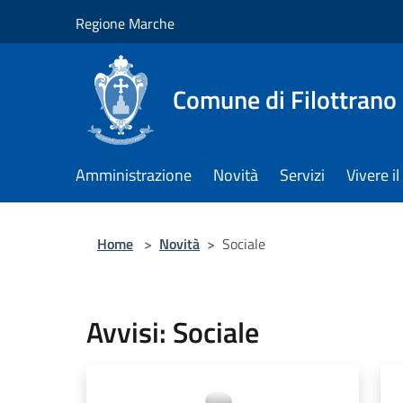
Salta al contenuto principale
Regione Marche
Comune di Filottrano
Amministrazione
Novità
Servizi
Vivere 
Home
>
Novità
>
Sociale
Avvisi: Sociale