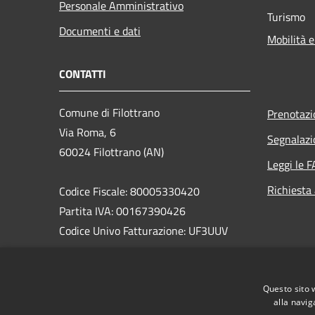
Personale Amministrativo
Turismo
Documenti e dati
Mobilità e
CONTATTI
Comune di Filottrano
Prenotaz
Via Roma, 6
Segnalazi
60024 Filottrano (AN)
Leggi le 
Richiesta
Codice Fiscale: 80005330420
Partita IVA: 00167390426
Codice Univo Fatturazione: UF3UUV
PEC: comune.filottrano@emarche.it
Centralino Unico: 071722781
Questo sito 
Mail: info@comune.filottrano.an.it
alla navig