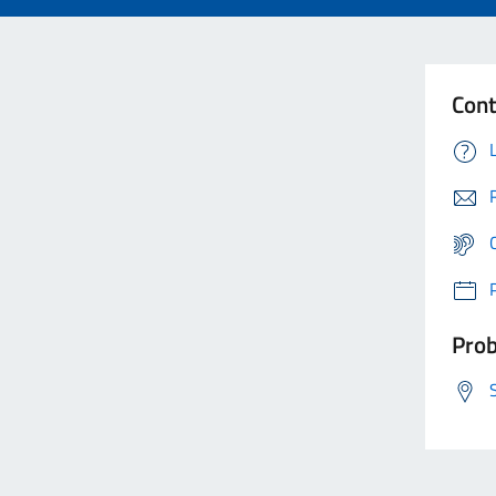
Cont
Prob