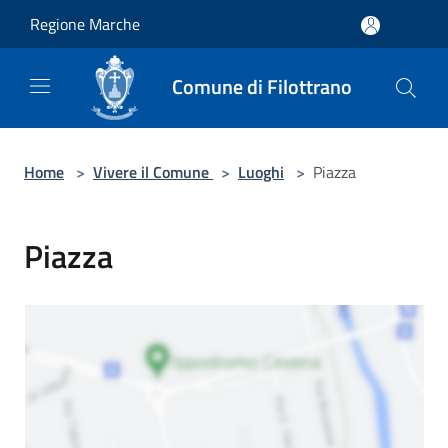
Salta al contenuto principale
Regione Marche
Comune di Filottrano
Home
>
Vivere il Comune
>
Luoghi
>
Piazza
Piazza