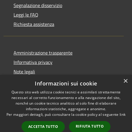
Segnalazione disservizio
Leggi le FAQ
Richiesta assistenza
Amministrazione trasparente
Informativa privacy
Note legali
×
Dichiarazione di accessibilità
Informazioni sui cookie
Questo sito web utilizza cookie tecnici e assimilati strettamente
necessari al corretto funzionamento e alla navigazione del sito,
nonché un cookie tecnico analitico al solo fine di elaborare
informazioni statistiche, aggregate e anonime.
RSS
Copyright © 2026 • Comune di
Per maggiori dettagli, può consultare la cookie policy al seguente
link
Accessibilità
Filottrano • Powered by
Privacy
Municipium
Accesso
•
RIFIUTA TUTTO
ACCETTA TUTTO
Cookie